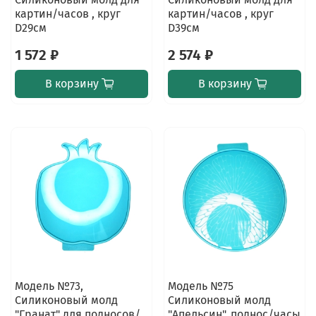
картин/часов , круг
картин/часов , круг
D29см
D39см
1 572 ₽
2 574 ₽
В корзину
В корзину
Модель №73,
Модель №75
Силиконовый молд
Силиконовый молд
"Гранат" для подносов/
"Апельсин", поднос/часы