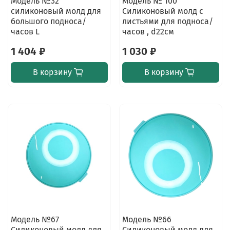
Модель №32
Mодель № 100
силиконовый молд для
Силиконовый молд с
большого подноса/
листьями для подноса/
часов L
часов , d22см
1 404 ₽
1 030 ₽
В корзину
В корзину
Модель №67
Модель №66
Силиконовый молд для
Силиконовый молд для