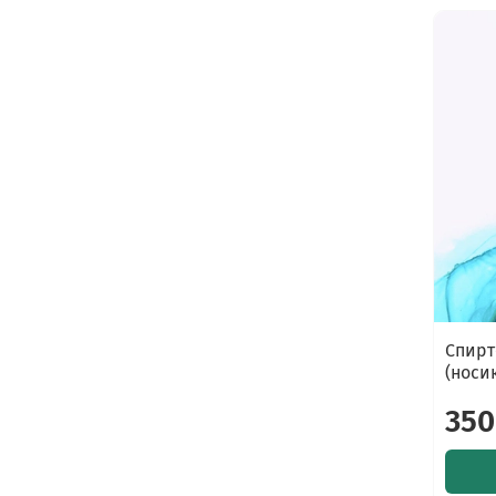
Cпирт
(носи
350