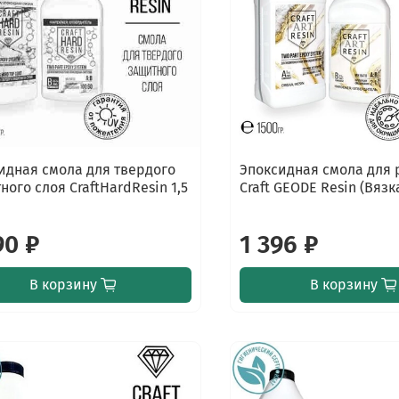
идная смола для твердого
Эпоксидная смола для
ного слоя CraftHardResin 1,5
Craft GEODE Resin (Вязка
90 ₽
1 396 ₽
В корзину
В корзину