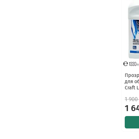
Прозр
для о
Craft 
1 900
1 6