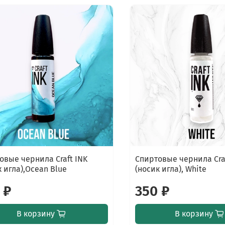
овые чернила Craft INK
Спиртовые чернила Cra
к игла),Ocean Blue
(носик игла), White
 ₽
350 ₽
В корзину
В корзину