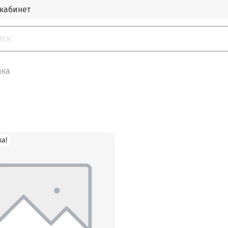
кабинет
шка
а!