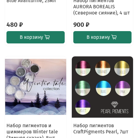
Blue Avanturine, 25мл
Набор пигментов
AURORA BOREALIS
(Северное сияние), 4 шт
480 ₽
900 ₽
В корзину
В корзину
Набор пигментов и
Набор пигментов
шиммеров Winter tale
CraftPigments Pearl, 7шт
(Зимняя сказка), 8шт