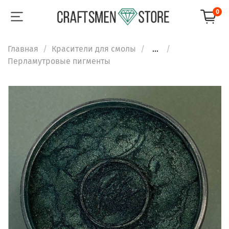
0
Главная
Красители для смолы
...
Перламутровые пигменты