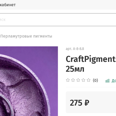
кабинет
Перламутровые пигменты
арт.
A-8-8.8
CraftPigmen
25мл
(0)
Д
275 ₽