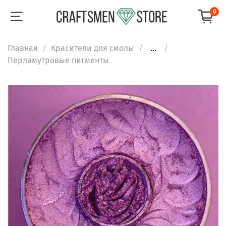
0
Главная
Красители для смолы
...
Перламутровые пигменты