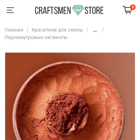
0
Главная
Красители для смолы
...
Перламутровые пигменты