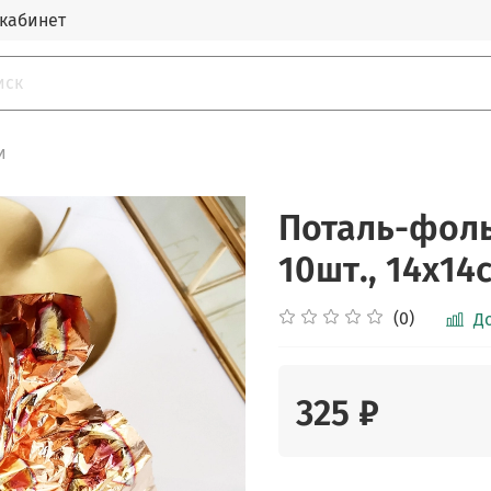
кабинет
и
Поталь-фольг
10шт., 14х14
(0)
Д
325 ₽