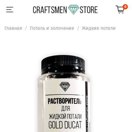
0
Главная
Поталь и золочение
Жидкие потали