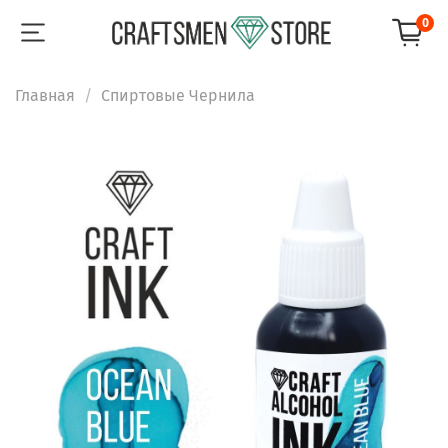
0
Главная
Спиртовые Чернила