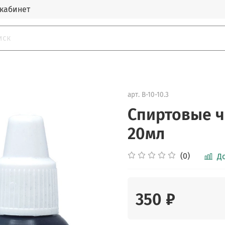
кабинет
арт.
B-10-10.3
Спиртовые че
20мл
(0)
Д
350 ₽