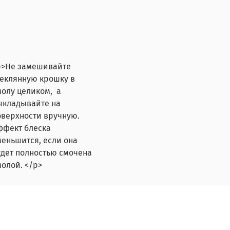
p>Не замешивайте
теклянную крошку в
молу целиком, а
ыкладывайте на
оверхности вручную.
ффект блеска
меньшится, если она
удет полностью смочена
молой. </p>