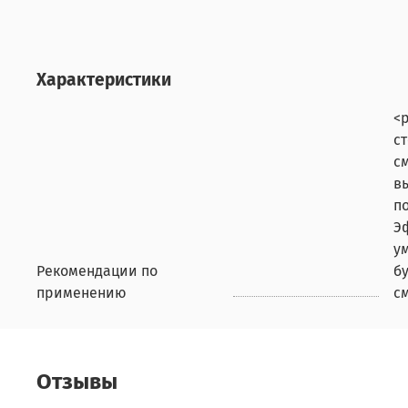
Характеристики
<
с
с
в
п
Э
у
Рекомендации по
б
применению
с
Отзывы