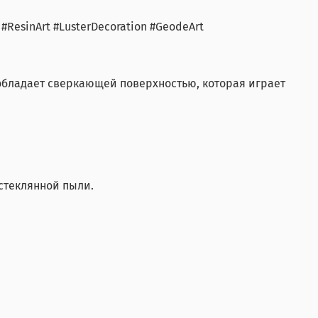
ResinArt #LusterDecoration #GeodeArt
 обладает сверкающей поверхностью, которая играет
 стеклянной пыли.